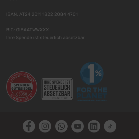
IBAN: AT24 2011 1822 2084 4701
BIC: GIBAATWWXXX
Ihre Spende ist steuerlich absetzbar.
Facebook
Instagram
Whatsapp
Youtube
LinkedIn
TikTok