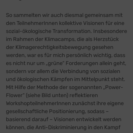
Unbounce, Kanada
Switch zum 
So sammelten wir auch diesmal gemeinsam mit
Sonstige Inhalte
(8)
den TeilnehmerInnen kollektive Visionen für eine
Switch zum E
Einbindung zusätzlicher Informationen
sozial-ökologische Transformation. Insbesondere
Buzzsprout
im Rahmen der Klimacamps, die als Herzstück
zu Buzzsprout
Details
Higher Pixels, USA
Switch zum 
der Klimagerechtigkeitsbewegung gesehen
Facebook
zu Facebook
Details
werden, war es für mich persönlich wichtig, dass
Meta Platforms Ireland Ltd., Irland
Switch zum 
es nicht nur um „grüne“ Forderungen allein geht,
Google Forms (Free)
zu Google Forms (
Details
Google Ireland Limited, Irland
sondern vor allem die Verbindung von sozialen
Switch zum E
Open Street Map
zu Open Street M
und ökologischen Kämpfen im Mittelpunkt steht.
Details
OpenStreetMap Foundation
Switch zum 
Mit Hilfe der Methode der sogenannten „Power-
Spotteron Maps
zu Spotteron Maps
Details
Spotteron GmbH, Österreich
Flower“ (siehe Bild unten) reflektieren
Switch zum 
Typeform
WorkshopteilnehmerInnen zunächst ihre eigene
zu Typeform
Details
TYPEFORM S.L., Spanien
Switch zum 
gesellschaftliche Positionierung, sodass –
Vimeo
zu Vimeo
Details
basierend darauf – Visionen entwickelt werden
Vimeo Inc., USA
Switch zum 
können, die Anti-Diskriminierung in den Kampf
YouTube
zu YouTube
Details
Google Ireland Limited, Irland