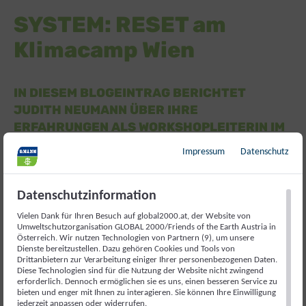
SYSTEM: RESET am
Klimacamp Wien
IN DIESEM BLOGEINTRAG BERICHTET
JUDITH NEUMANN ÜBER IHRE
ERFAHRUNGEN ALS WORKSHOPLEITERIN IM
RAHMEN DES ERASMUS+ PROJEKTS
Impressum
Datenschutz
SYSTEM: RESET AM KLIMACAMP WIEN 2021
Datenschutzinformation
Seit Juni 2020 bin ich nun schon Teil des
österreichischen System:Reset-Teams und habe
Vielen Dank für Ihren Besuch auf global2000.at, der Website von
Umweltschutzorganisation GLOBAL 2000/Friends of the Earth Austria in
insgesamt neun Workshops mitveranstaltet.
Österreich. Wir nutzen Technologien von Partnern (9), um unsere
Dienste bereitzustellen. Dazu gehören Cookies und Tools von
Meist gestalteten wir die Workshops im Vierer-
Drittanbietern zur Verarbeitung einiger Ihrer personenbezogenen Daten.
Diese Technologien sind für die Nutzung der Website nicht zwingend
Team als zweitätige, intensive Workshoptage. Alle
erforderlich. Dennoch ermöglichen sie es uns, einen besseren Service zu
Workshops fanden aufgrund der Covid19-
bieten und enger mit Ihnen zu interagieren. Sie können Ihre Einwilligung
jederzeit anpassen oder widerrufen.