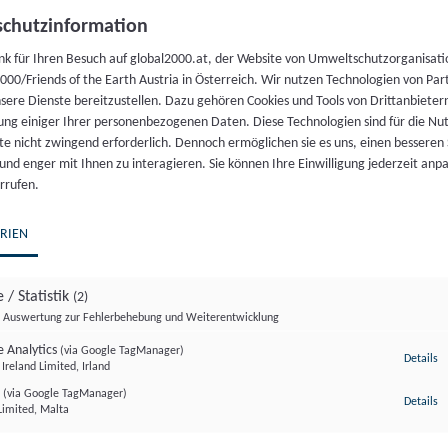
CC-BY-SA 3.0 Wladyslaw Soj
chutzinformation
nk für Ihren Besuch auf global2000.at, der Website von Umweltschutzorganisati
00/Friends of the Earth Austria in Österreich. Wir nutzen Technologien von Par
r sowie Zwischenfälle und Störfälle des AKW Leibstad
nsere Dienste bereitzustellen. Dazu gehören Cookies und Tools von Drittanbieter
ung einiger Ihrer personenbezogenen Daten. Diese Technologien sind für die Nu
Schweiz
external link, opens in a new tab
te nicht zwingend erforderlich. Dennoch ermöglichen sie es uns, einen besseren 
 und enger mit Ihnen zu interagieren. Sie können Ihre Einwilligung jederzeit anp
rrufen.
RIEN
 / Statistik
(2)
Auswertung zur Fehlerbehebung und Weiterentwicklung
 Analytics
(via Google TagManager)
zu
Details
Ireland Limited, Irland
r
(via Google TagManager)
zu
Details
Limited, Malta