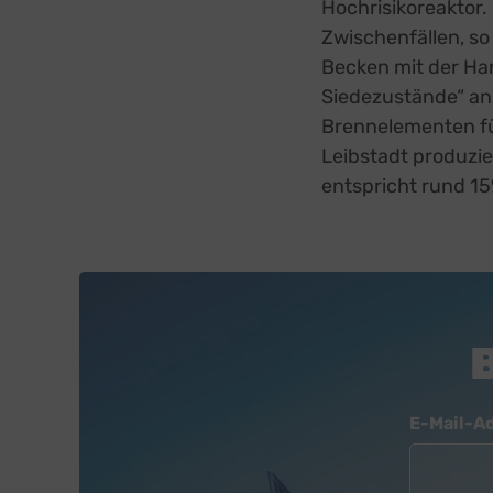
Hochrisikoreaktor
Zwischenfällen, so 
Becken mit der Han
Siedezustände“ an
Brennelementen f
Leibstadt produzie
entspricht rund 1
Newsletter
E-Mail-A