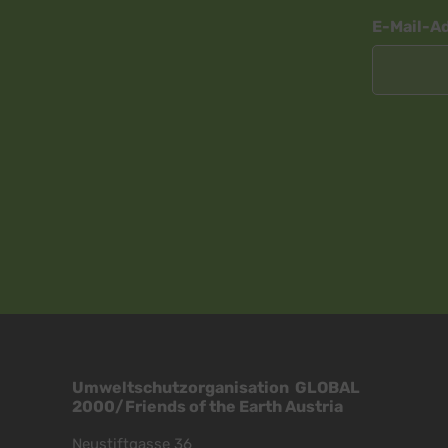
Newsletter
E-Mail-A
Umweltschutzorganisation GLOBAL
2000/Friends of the Earth Austria
Neustiftgasse 36