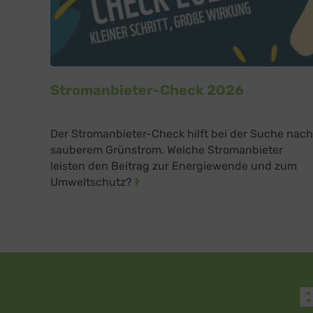
OpenSt
Spott
Spotte
Typef
TYPEFO
Stromanbieter-Check 2026
Vimeo
Vimeo 
YouTu
Google 
Der Stromanbieter-Check hilft bei der Suche nach
sauberem Grünstrom. Welche Stromanbieter
leisten den Beitrag zur Energiewende und zum
Umweltschutz?