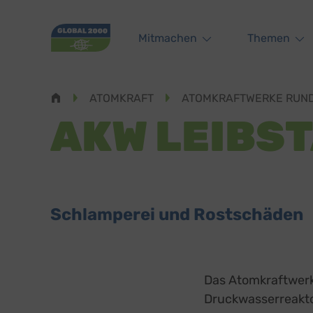
Main navigation
Mitmachen
Themen
Pfadnavigation
ATOMKRAFT
ATOMKRAFTWERKE RUND
AKW LEIBS
Schlamperei und Rostschäden
Das Atomkraftwerk 
Druckwasserreaktor