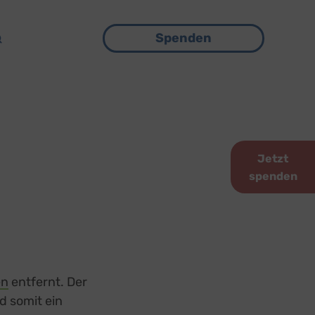
Menü
Spenden
Jetzt
spenden
en
entfernt. Der
d somit ein