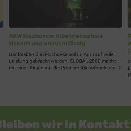
zu
Details
reetMap Foundation
eron Maps
zu
Details
ron GmbH, Österreich
orm
zu
Details
RM S.L., Spanien
AKW Mochovce: Inbetriebnahme
z
Details
riskant und unzuverlässig
Inc., USA
be
zu
Details
Der Reaktor 3 in Mochovce soll im April auf volle
Ireland Limited, Irland
Leistung gebracht werden. GLOBAL 2000 macht
S
mit einer Aktion auf die Problematik aufmerksam.
E
M
Bleiben wir in Kontakt