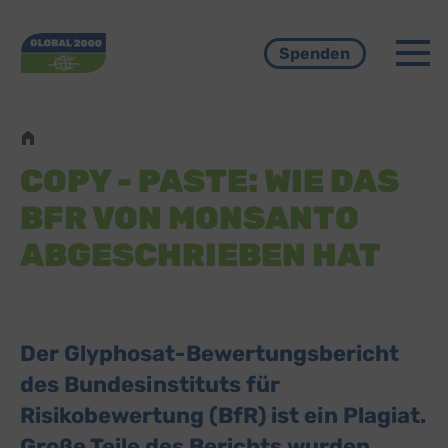
Menü
Spenden
Pfadnavigation
COPY - PASTE: WIE DAS
BFR VON MONSANTO
ABGESCHRIEBEN HAT
Der Glyphosat-Bewertungsbericht
des Bundesinstituts für
Risikobewertung (BfR) ist ein Plagiat.
Große Teile des Berichts wurden