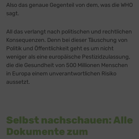
Also das genaue Gegenteil von dem, was die WHO
Switch zum E
Einbindung zusätzlicher Informationen
sagt.
Buzzsprout
zu Buzzsprout
Details
Higher Pixels, USA
Switch zum 
Facebook
All das verlangt nach politischen und rechtlichen
zu Facebook
Details
Meta Platforms Ireland Ltd., Irland
Switch zum 
Konsequenzen. Denn bei dieser Täuschung von
Google Forms (Free)
zu Google Forms (
Details
Politik und Öffentlichkeit geht es um nicht
Google Ireland Limited, Irland
Switch zum E
Open Street Map
weniger als eine europäische Pestizidzulassung,
zu Open Street M
Details
OpenStreetMap Foundation
Switch zum 
die die Gesundheit von 500 Millionen Menschen
Spotteron Maps
zu Spotteron Maps
Details
in Europa einem unverantwortlichen Risiko
Spotteron GmbH, Österreich
Switch zum 
aussetzt.
Typeform
zu Typeform
Details
TYPEFORM S.L., Spanien
Switch zum 
Vimeo
zu Vimeo
Details
Vimeo Inc., USA
Switch zum 
YouTube
zu YouTube
Details
Google Ireland Limited, Irland
Selbst nachschauen: Alle
Switch zum 
Dokumente zum