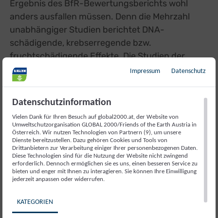
Ergebnis des BfR-Bewertungsberichts wohl
anders ausfallen müssen. Denn die Mehrzahl
unabhängiger Studien berichtet DNA-
schädigende, krebserregende bzw.
fruchtschädigende Effekte. Die Studien der
Hersteller (die als Geschäftsgeheimnis gelten
Impressum
Datenschutz
und nie veröffentlicht wurden) stellen hingegen
keine Gesundheitsgefahren fest:
Datenschutzinformation
Vielen Dank für Ihren Besuch auf global2000.at, der Website von
Umweltschutzorganisation GLOBAL 2000/Friends of the Earth Austria in
Österreich. Wir nutzen Technologien von Partnern (9), um unsere
Dienste bereitzustellen. Dazu gehören Cookies und Tools von
Drittanbietern zur Verarbeitung einiger Ihrer personenbezogenen Daten.
Diese Technologien sind für die Nutzung der Website nicht zwingend
erforderlich. Dennoch ermöglichen sie es uns, einen besseren Service zu
bieten und enger mit Ihnen zu interagieren. Sie können Ihre Einwilligung
jederzeit anpassen oder widerrufen.
KATEGORIEN
GLOBAL 2000