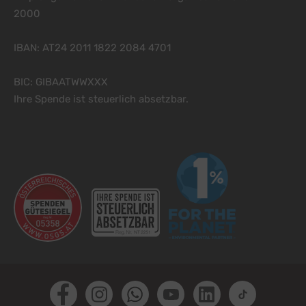
2000
IBAN: AT24 2011 1822 2084 4701
BIC: GIBAATWWXXX
Ihre Spende ist steuerlich absetzbar.
Facebook
Instagram
Whatsapp
Youtube
LinkedIn
TikTok