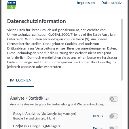
Schiefergas auch in
Impressum
Datenschutz
Österreich?
Datenschutzinformation
Vielen Dank für Ihren Besuch auf global2000.at, der Website von
In Österreich ist Fracking
(noch) erlaubt
.
Umweltschutzorganisation GLOBAL 2000/Friends of the Earth Austria in
Förderungswürdige Mengen an Schiefergas
Österreich. Wir nutzen Technologien von Partnern (9), um unsere
Dienste bereitzustellen. Dazu gehören Cookies und Tools von
werden unter anderem im
Weinviertel
Drittanbietern zur Verarbeitung einiger Ihrer personenbezogenen Daten.
Diese Technologien sind für die Nutzung der Website nicht zwingend
vermutet, welche die OMV zu erschließen plante,
erforderlich. Dennoch ermöglichen sie es uns, einen besseren Service zu
sobald die Clean Fracking-Methode ihrer
bieten und enger mit Ihnen zu interagieren. Sie können Ihre Einwilligung
jederzeit anpassen oder widerrufen.
Meinung nach einsatzbereit ist. Nach massiven
Protesten der Bevölkerung gegen die Pläne der
KATEGORIEN
OMV, zog diese ihr Vorhaben 2012 „aus
wirtschaftlichen Gründen“ zurück.
Analyse / Statistik
(2)
Switch zum E
Anonyme Auswertung zur Fehlerbehebung und Weiterentwicklung
BRAUCHEN WIR DAS GAS
Google Analytics
(via Google TagManager)
zu Google Analyti
Details
ÜBERHAUPT?
Google Ireland Limited, Irland
Switch zum E
Hotjar
(via Google TagManager)
zu Hotjar
(via Googl
Details