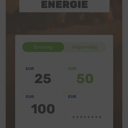
ENERGIE
Einmalig
Regelmäßig
EUR
EUR
25
50
EUR
EUR
100