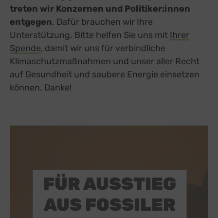
Google Forms (Free)
zu Google Forms (
Details
treten wir Konzernen und Politiker:innen
Google Ireland Limited, Irland
Switch zum E
entgegen
. Dafür brauchen wir Ihre
Open Street Map
zu Open Street M
Details
OpenStreetMap Foundation
Switch zum 
Unterstützung. Bitte helfen Sie uns mit
Ihrer
Spotteron Maps
zu Spotteron Maps
Spende
, damit wir uns für verbindliche
Details
Spotteron GmbH, Österreich
Switch zum 
Klimaschutzmaßnahmen und unser aller Recht
Typeform
zu Typeform
Details
TYPEFORM S.L., Spanien
auf Gesundheit und saubere Energie einsetzen
Switch zum 
Vimeo
können. Danke!
zu Vimeo
Details
Vimeo Inc., USA
Switch zum 
YouTube
zu YouTube
Details
Google Ireland Limited, Irland
Switch zum 
FÜR AUSSTIEG
AUS FOSSILER