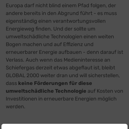
Europa darf nicht blind einem Pfad folgen, der
andere bereits in den Abgrund führt - es muss
eigenständig einen verantwortungsvollen
Energieweg finden. Und der sollte um
umweltschädliche Technologien einen weiten
Bogen machen und auf Effizienz und
erneuerbarer Energie aufbauen - denn darauf ist
Verlass. Auch wenn das Medieninteresse an
Schiefergas derzeit etwas abgeflaut ist, bleibt
GLOBAL 2000 weiter dran und will sicherstellen,
dass
keine Förderungen für diese
umweltschädliche Technologie
auf Kosten von
Investitionen in erneuerbare Energien möglich
werden.