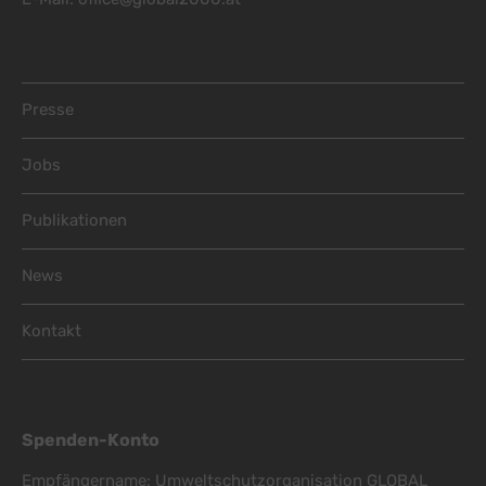
Footer Menu
Presse
Jobs
Publikationen
News
Kontakt
Spenden-Konto
Empfängername: Umweltschutzorganisation GLOBAL