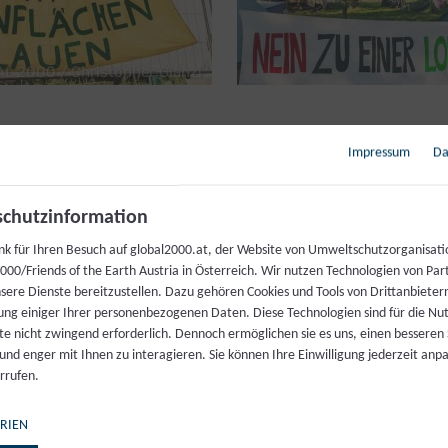
L 2000 / Christopher Glanzl
Impressum
Da
n für den Autobahnbau bess
en
chutzinformation
nk für Ihren Besuch auf global2000.at, der Website von Umweltschutzorganisati
t, die Lobau-Autobahn als Teil eines Autobahnrings ru
00/Friends of the Earth Austria in Österreich. Wir nutzen Technologien von Par
nsere Dienste bereitzustellen. Dazu gehören Cookies und Tools von Drittanbieter
llt den Abschnitt der Schnellstraße S1 zwischen den 
ung einiger Ihrer personenbezogenen Daten. Diese Technologien sind für die Nu
r. Die Lobau-Autobahn soll sowohl die Donau als auc
te nicht zwingend erforderlich. Dennoch ermöglichen sie es uns, einen besseren 
rdisch queren, um zwischen Eßling und Groß-Enzers
 und enger mit Ihnen zu interagieren. Sie können Ihre Einwilligung jederzeit anp
rrufen.
es Nationalparks wurde ausgerechnet dessen breiteste
geht die Trasse an der Oberfläche entlang der Lande
RIEN
terreich bis zum Autobahnknoten Süßenbrunn. Dieses