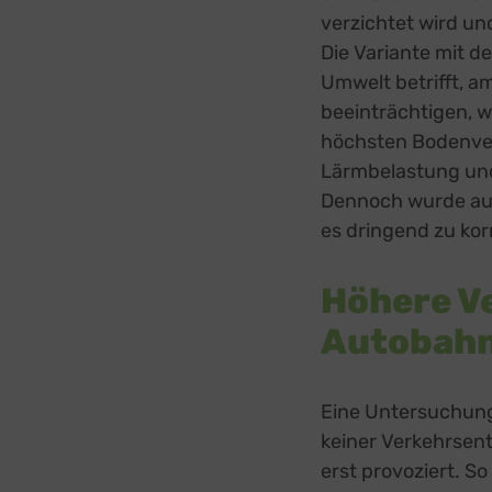
Sonsti
verzichtet wird un
Einbindun
Die Variante mit 
Buzzs
Umwelt betrifft, a
Higher 
beeinträchtigen, w
Faceb
Meta Pl
höchsten Bodenver
Google
Lärmbelastung und 
Google 
Dennoch wurde aus
Open 
es dringend zu korr
OpenSt
Spott
Spotte
Höhere V
Typef
TYPEFO
Autobah
Vimeo
Vimeo 
YouTu
Eine Untersuchung 
Google 
keiner Verkehrsent
erst provoziert. S