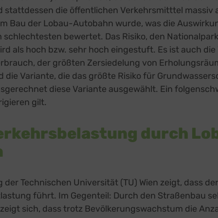
ge Inhalte
(8)
d stattdessen die öffentlichen Verkehrsmitttel massi
g zusätzlicher Informationen
dem Bau der Lobau-Autobahn wurde, was die Auswirkun
prout
zu
Details
m schlechtesten bewertet. Das Risiko, den Nationalpark
Pixels, USA
ird als hoch bzw. sehr hoch eingestuft. Es ist auch di
ook
zu
Details
atforms Ireland Ltd., Irland
brauch, der größten Zersiedelung von Erholungsräu
 Forms (Free)
zu
die Variante, die das größte Risiko für Grundwassers
Details
Ireland Limited, Irland
gerechnet diese Variante ausgewählt. Ein folgenschw
Street Map
zu
Details
igieren gilt.
reetMap Foundation
eron Maps
zu
Details
ron GmbH, Österreich
erkehrsbelastung durch Lo
orm
zu
Details
RM S.L., Spanien
n
z
Details
Inc., USA
be
zu
Details
der Technischen Universität (TU) Wien zeigt, dass de
Ireland Limited, Irland
lastung führt. Im Gegenteil: Durch den Straßenbau se
o zeigt sich, dass trotz Bevölkerungswachstum die Anz