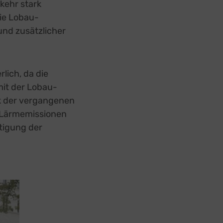
kehr stark
die Lobau-
und zusätzlicher
lich, da die
mit der Lobau-
ik der vergangenen
d Lärmemissionen
tigung der