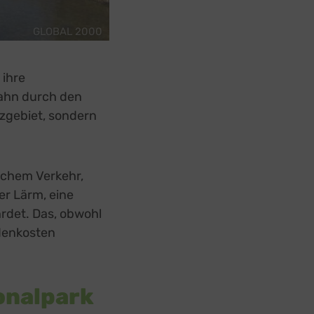
GLOBAL 2000
 ihre
bahn durch den
zgebiet, sondern
ichem Verkehr,
r Lärm, eine
hrdet. Das, obwohl
rdenkosten
onalpark