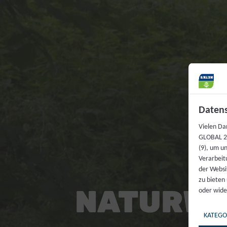
Datens
Vielen Da
GLOBAL 20
(9), um u
Verarbeit
der Websi
zu bieten
NATURW
oder wide
KATEGO