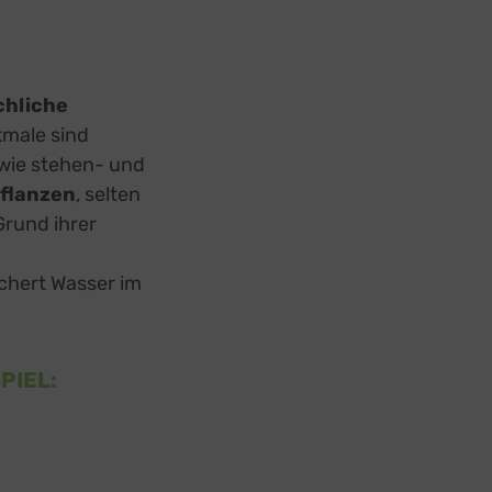
hliche
kmale sind
wie stehen- und
flanzen
, selten
rund ihrer
ichert Wasser im
PIEL: