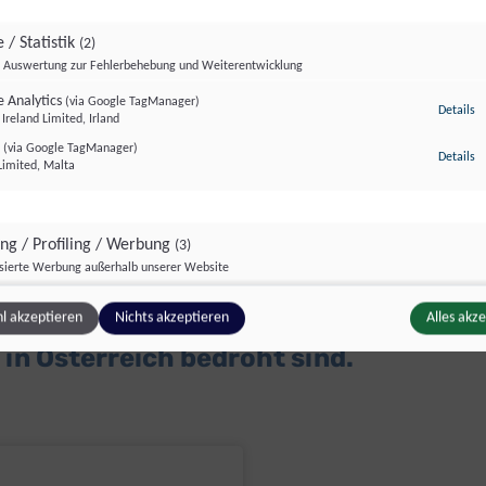
 / Statistik
(2)
Auswertung zur Fehlerbehebung und Weiterentwicklung
 Analytics
(via Google TagManager)
zu
Details
Ireland Limited, Irland
r
(via Google TagManager)
zu
Details
Limited, Malta
er Österreichs: einzigartige Ökosyste
ing / Profiling / Werbung
(3)
isierte Werbung außerhalb unserer Website
 Biodiversität, speichern CO₂ und sind
Pixel
(via Google TagManager)
zu
Details
 der Erhalt unberührter Naturwälder 
l akzeptieren
Nichts akzeptieren
Alles akz
atforms Ireland Ltd., Irland
e GTag
in Österreich bedroht sind.
(via Google TagManager)
z
Details
Ireland Limited, Irland
unce
(via Google TagManager)
z
Details
ce, Kanada