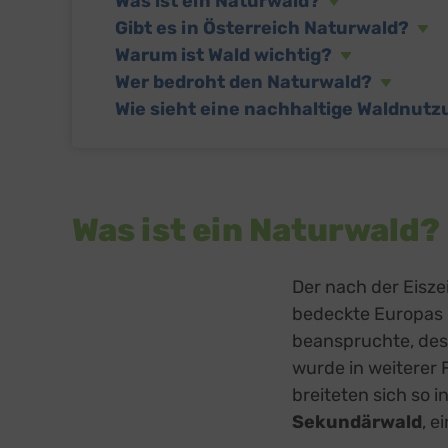
Was ist ein Naturwald?
Sonsti
Gibt es in Österreich Naturwald?
Einbindun
Warum ist Wald wichtig?
Buzzs
Higher 
Wer bedroht den Naturwald?
Faceb
Wie sieht eine nachhaltige Waldnut
Meta Pl
Google
Google 
Open 
OpenSt
Was ist ein Naturwald?
Spott
Spotte
Typef
Der nach der Eisze
TYPEFO
bedeckte Europas L
Vimeo
Vimeo 
beanspruchte, des
YouTu
wurde in weiterer 
Google 
breiteten sich so i
Sekundärwald
, e