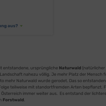
ge Inhalte
(8)
g zusätzlicher Informationen
prout
zu
Details
Pixels, USA
ook
zung aus?
zu
Details
atforms Ireland Ltd., Irland
 Forms (Free)
zu
Details
Ireland Limited, Irland
Street Map
zu
Details
reetMap Foundation
eron Maps
zu
Details
ron GmbH, Österreich
orm
zu
it entstandene, ursprüngliche
Naturwald
(natürlicher
Details
RM S.L., Spanien
andschaft nahezu völlig. Je mehr Platz der Mensch f
z
Details
Inc., USA
to mehr Naturwald wurde gerodet. Das so entstanden
be
Folge teilweise mit standortfremden Arten bepflanzt. 
zu
Details
Ireland Limited, Irland
n Österreich immer weiter aus. Es entstand der lichter
in
Forstwald
.