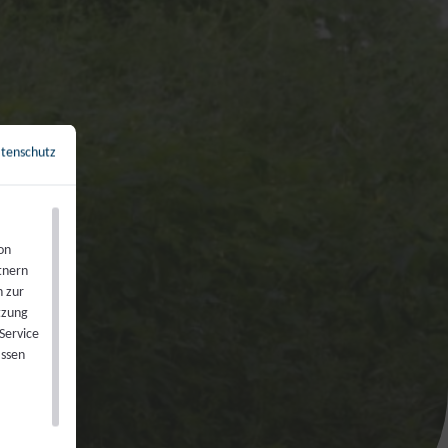
tenschutz
←
Zurück zur Übersicht
on
tnern
n zur
tzung
Service
assen