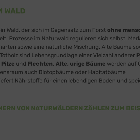
M WALD
rnal link, opens in a new tab
ein Wald, der sich im Gegensatz zum Forst
ohne mensc
lt. Prozesse im Naturwald regulieren sich selbst. Mer
arten sowie eine natürliche Mischung. Alte Bäume so
Totholz sind Lebensgrundlage einer Vielzahl anderer
P
 Pilze
und
Flechten
.
Alte, urige Bäume
werden auf G
bensraum auch Biotopbäume oder Habitatbäume
iefert Nährstoffe für einen lebendigen Boden und spe
NERN VON NATURWÄLDERN ZÄHLEN ZUM BEIS