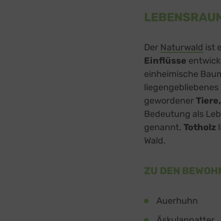
LEBENSRAU
Der
Naturwald
exte
ist 
Einflüsse
entwicke
einheimische Baum
liegengebliebenes 
gewordener
Tiere,
Bedeutung als Le
genannt.
Totholz
l
Wald.
ZU DEN BEWOH
Auerhuhn
Äskulapnatter