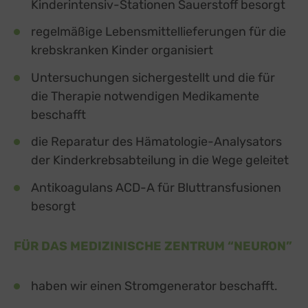
Kinderintensiv-Stationen Sauerstoff besorgt
Switch zum E
Einbindung zusätzlicher Informationen
regelmäßige Lebensmittellieferungen für die
Buzzsprout
zu Buzzsprout
Details
Higher Pixels, USA
krebskranken Kinder organisiert
Switch zum 
Facebook
zu Facebook
Details
Untersuchungen sichergestellt und die für
Meta Platforms Ireland Ltd., Irland
Switch zum 
die Therapie notwendigen Medikamente
Google Forms (Free)
zu Google Forms (
Details
Google Ireland Limited, Irland
Switch zum E
beschafft
Open Street Map
zu Open Street M
Details
OpenStreetMap Foundation
die Reparatur des Hämatologie-Analysators
Switch zum 
Spotteron Maps
zu Spotteron Maps
der Kinderkrebsabteilung in die Wege geleitet
Details
Spotteron GmbH, Österreich
Switch zum 
Typeform
Antikoagulans ACD-A für Bluttransfusionen
zu Typeform
Details
TYPEFORM S.L., Spanien
Switch zum 
besorgt
Vimeo
zu Vimeo
Details
Vimeo Inc., USA
Switch zum 
YouTube
FÜR DAS MEDIZINISCHE ZENTRUM “NEURON”
zu YouTube
Details
Google Ireland Limited, Irland
Switch zum 
haben wir einen Stromgenerator beschafft.