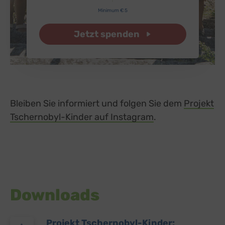
Minimum € 5
Jetzt spenden
Bleiben Sie informiert und folgen Sie dem
Projekt
Tschernobyl-Kinder auf Instagram
external link, op
.
Downloads
Projekt Tschernobyl-Kinder: