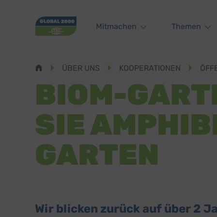
Main navigation
Mitmachen
Themen
Pfadnavigation
ÜBER UNS
KOOPERATIONEN
ÖFF
BIOM-GART
SIE AMPHIB
GARTEN
Wir blicken zurück auf über 2 