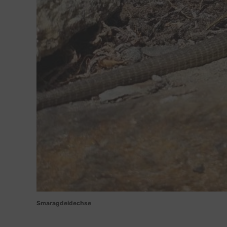
Sonsti
Einbindun
Buzzs
Higher 
Faceb
Meta Pl
Google
Google 
Open 
OpenSt
Spott
Spotte
Typef
TYPEFO
Vimeo
Vimeo 
YouTu
Google 
Smaragdeidechse