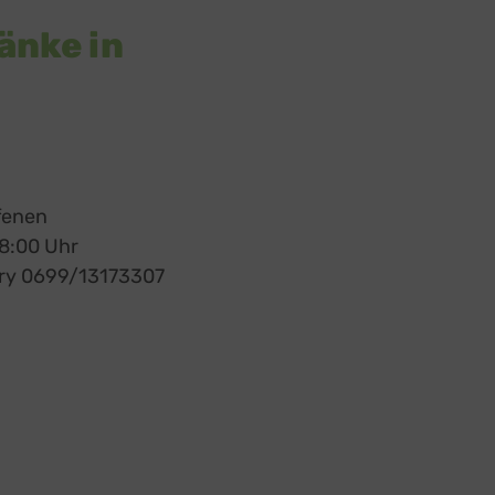
änke in
ffenen
18:00 Uhr
iery 0699/13173307