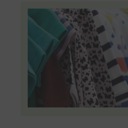
Sonsti
Einbindun
Buzzs
Higher 
Faceb
Meta Pl
Google
Google 
Open 
OpenSt
Spott
Spotte
Typef
TYPEFO
Vimeo
Vimeo 
YouTu
Google 