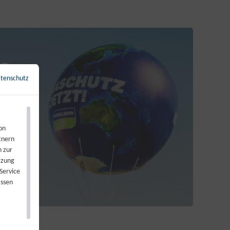
?
tenschutz
←
Zurück zur Übersicht
on
tnern
n zur
tzung
Service
assen