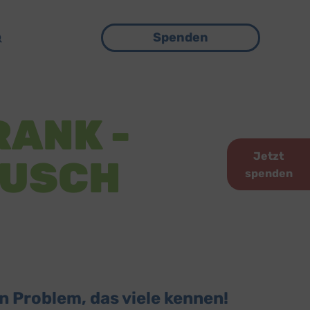
Menü
Spenden
RANK -
Jetzt
AUSCH
spenden
n Problem, das viele kennen!