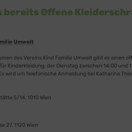
s bereits Offene Kleiderschr
amilie Umwelt
external link, opens in a new tab
umen des Vereins Kind Familie Umwelt gibt es einen o
für Kinderkleidung, der Dienstag zwischen 14:00 und 
 Es wird um telefonische Anmeldung bei Katharina Th
stätte 5/14, 1010 Wien
xternal link, opens in a new tab
se 27, 1120 Wien