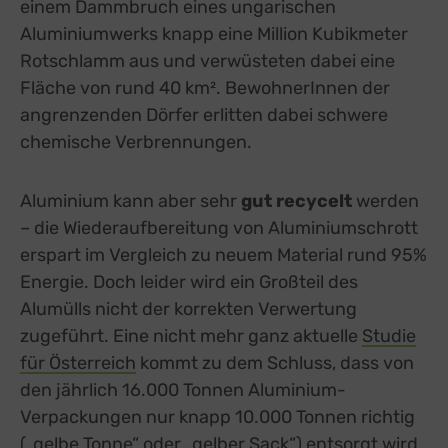
einem Dammbruch eines ungarischen
Aluminiumwerks knapp eine Million Kubikmeter
Rotschlamm aus und verwüsteten dabei eine
Fläche von rund 40 km². BewohnerInnen der
angrenzenden Dörfer erlitten dabei schwere
chemische Verbrennungen.
Aluminium kann aber sehr
gut recycelt
werden
– die Wiederaufbereitung von Aluminiumschrott
erspart im Vergleich zu neuem Material rund 95%
Energie. Doch leider wird ein Großteil des
Alumülls nicht der korrekten Verwertung
zugeführt. Eine nicht mehr ganz aktuelle
Studie
für Österreich
external link, opens in a new tab
kommt zu dem Schluss, dass von
den jährlich 16.000 Tonnen Aluminium-
Verpackungen nur knapp 10.000 Tonnen richtig
(„gelbe Tonne“ oder „gelber Sack“) entsorgt wird.