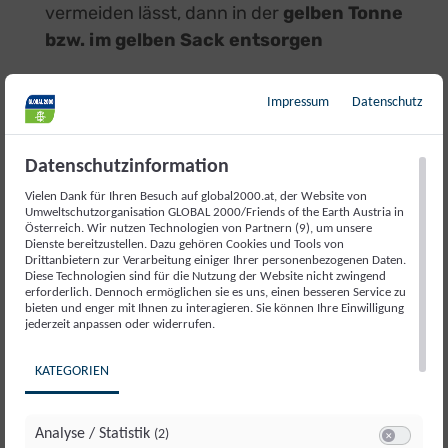
vermeiden lässt, dann in der
gelben Tonne
bzw. im gelben Sack entsorgen
Was kann die Politik tun?
Impressum
Datenschutz
Datenschutzinformation
Einführung eines
Pfandes auf
Einwegprodukte
(
ähnlich zu Deutschland)
Vielen Dank für Ihren Besuch auf global2000.at, der Website von
Umweltschutzorganisation GLOBAL 2000/Friends of the Earth Austria in
Österreich. Wir nutzen Technologien von Partnern (9), um unsere
Verpflichtende und klare
Kennzeichnung
Dienste bereitzustellen. Dazu gehören Cookies und Tools von
von Einweg- und Mehrwegprodukten
Drittanbietern zur Verarbeitung einiger Ihrer personenbezogenen Daten.
Diese Technologien sind für die Nutzung der Website nicht zwingend
erforderlich. Dennoch ermöglichen sie es uns, einen besseren Service zu
bieten und enger mit Ihnen zu interagieren. Sie können Ihre Einwilligung
jederzeit anpassen oder widerrufen.
KATEGORIEN
Analyse / Statistik
(2)