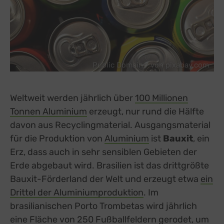
Public Domain / von pixabay.com
Weltweit werden jährlich über
100 Millionen
Tonnen Aluminium
external link, opens in a new tab
erzeugt, nur rund die Hälfte
davon aus Recyclingmaterial. Ausgangsmaterial
für die Produktion von
Aluminium
ist
Bauxit
, ein
Erz, dass auch in sehr sensiblen Gebieten der
Erde abgebaut wird. Brasilien ist das drittgrößte
Bauxit-Förderland der Welt und erzeugt etwa
ein
Drittel der Aluminiumproduktion
external link, opens
. Im
brasilianischen Porto Trombetas wird jährlich
eine Fläche von
250 Fußballfeldern
external link, o
gerodet, um