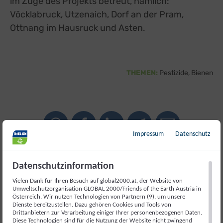
im Zuge des Projekts betreut, nämlich:
Vöcklabruck, Utzenaich, Dorf an der Pram,
Ottnang im Hausruck und Asten.
THEMEN:
Pestizide
Bienen
Impressum
Datenschutz
Datenschutzinformation
Weiterlesen
Vielen Dank für Ihren Besuch auf global2000.at, der Website von
Umweltschutzorganisation GLOBAL 2000/Friends of the Earth Austria in
Österreich. Wir nutzen Technologien von Partnern (9), um unsere
Dienste bereitzustellen. Dazu gehören Cookies und Tools von
Drittanbietern zur Verarbeitung einiger Ihrer personenbezogenen Daten.
Diese Technologien sind für die Nutzung der Website nicht zwingend