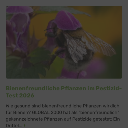
Vimeo Inc., USA
Switch zum 
YouTube
zu YouTube
Details
Google Ireland Limited, Irland
Switch zum 
Bienenfreundliche Pflanzen im Pestizid-
Test 2026
Wie gesund sind bienenfreundliche Pflanzen wirklich
für Bienen? GLOBAL 2000 hat als "bienenfreundlich"
gekennzeichnete Pflanzen auf Pestizide getestet: Ein
Drittel...