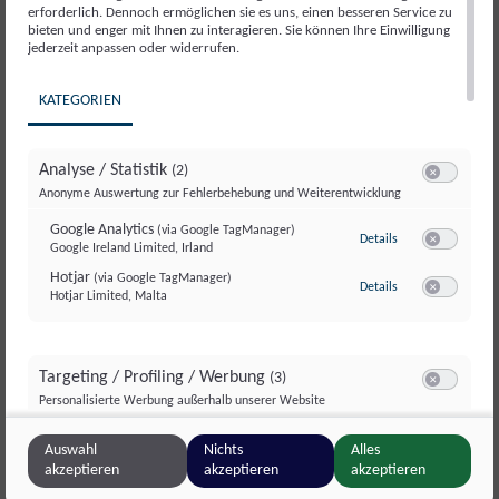
erforderlich. Dennoch ermöglichen sie es uns, einen besseren Service zu
bieten und enger mit Ihnen zu interagieren. Sie können Ihre Einwilligung
jederzeit anpassen oder widerrufen.
KATEGORIEN
Analyse / Statistik
(2)
Switch zum E
Anonyme Auswertung zur Fehlerbehebung und Weiterentwicklung
Google Analytics
(via Google TagManager)
zu Google Analyti
Details
Google Ireland Limited, Irland
Switch zum E
EU-Behörden bestätigen
Hotjar
(via Google TagManager)
zu Hotjar
(via Googl
Fortpflanzungsgefahr von
Details
Hotjar Limited, Malta
Switch zum 
Trifluoressigsäure TFA
Die Europäische Chemikalienagentur (ECHA) hat die
Targeting / Profiling / Werbung
(3)
Ewigkeitschemikalie Trifluoressigsäure TFA offiziell als
Switch zum E
Personalisierte Werbung außerhalb unserer Website
fortpflanzungsgefährdend eingestuft. Die
Entscheidung...
Meta Pixel
(via Google TagManager)
zu Meta Pixel
(via 
Details
Auswahl
Nichts
Alles
Meta Platforms Ireland Ltd., Irland
Switch zum 
akzeptieren
akzeptieren
akzeptieren
Google GTag
(via Google TagManager)
zu Google GTag
(v
Details