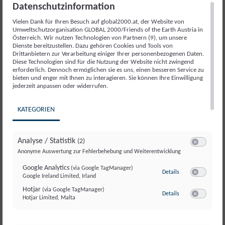
Datenschutzinformation
Vielen Dank für Ihren Besuch auf global2000.at, der Website von
Umweltschutzorganisation GLOBAL 2000/Friends of the Earth Austria in
Österreich. Wir nutzen Technologien von Partnern (9), um unsere
Dienste bereitzustellen. Dazu gehören Cookies und Tools von
Drittanbietern zur Verarbeitung einiger Ihrer personenbezogenen Daten.
Diese Technologien sind für die Nutzung der Website nicht zwingend
erforderlich. Dennoch ermöglichen sie es uns, einen besseren Service zu
Österreichs Müllproblem: Zeit für echte
bieten und enger mit Ihnen zu interagieren. Sie können Ihre Einwilligung
Lösungen
jederzeit anpassen oder widerrufen.
Österreich steht vor einem Müllproblem: Das
KATEGORIEN
Müllaufkommen hat sich pro Person in nur 30 Jahren
fast verdoppelt. Welche Maßnahmen sind jetzt nötig,
um die Müllflut...
Analyse / Statistik
(2)
Switch zum E
Anonyme Auswertung zur Fehlerbehebung und Weiterentwicklung
Google Analytics
(via Google TagManager)
zu Google Analyti
Details
Google Ireland Limited, Irland
Switch zum E
Hotjar
(via Google TagManager)
zu Hotjar
(via Googl
Details
Hotjar Limited, Malta
Switch zum 