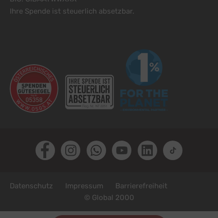
Ihre Spende ist steuerlich absetzbar.
Facebook
Instagram
Whatsapp
Youtube
LinkedIn
TikTok
Fußzeile
Datenschutz
Impressum
Barrierefreiheit
© Global 2000