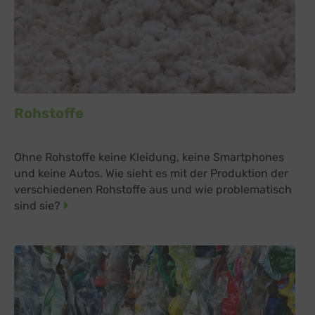
Switch zum 
Spotteron Maps
zu Spotteron Maps
Details
Spotteron GmbH, Österreich
Switch zum 
Typeform
zu Typeform
Details
TYPEFORM S.L., Spanien
Switch zum 
Vimeo
zu Vimeo
Details
Vimeo Inc., USA
Switch zum 
YouTube
Rohstoffe
zu YouTube
Details
Google Ireland Limited, Irland
Switch zum 
Ohne Rohstoffe keine Kleidung, keine Smartphones
und keine Autos. Wie sieht es mit der Produktion der
verschiedenen Rohstoffe aus und wie problematisch
sind sie?