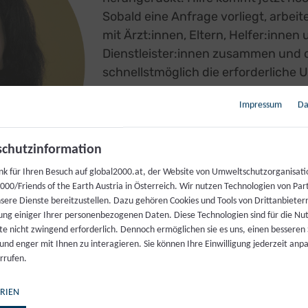
Sobald eine Anfrage vorliegt, arbeit
mit Ärzt:innen, Eltern, Helfer:innen
Dienstleister:innen zusammen und o
schnellstmöglich die erforderliche 
dem Krieg ist bei meiner Arbeit jedoc
Impressum
Da
Verwaltungsaufwand dazugekomm
Zeitweise stand ja auch Kharkiv, 
chutzinformation
aus du arbeitest, unter schwere
nk für Ihren Besuch auf global2000.at, der Website von Umweltschutzorganisati
GLOBAL 2000
ist es dir gelungen, in dieser Zei
00/Friends of the Earth Austria in Österreich. Wir nutzen Technologien von Par
nsere Dienste bereitzustellen. Dazu gehören Cookies und Tools von Drittanbieter
deinen Schützlingen aufrecht zu
ung einiger Ihrer personenbezogenen Daten. Diese Technologien sind für die Nu
te nicht zwingend erforderlich. Dennoch ermöglichen sie es uns, einen besseren 
er seit dem 24. Februar keinen einzigen Tag Verschnauf
 und enger mit Ihnen zu interagieren. Sie können Ihre Einwilligung jederzeit anp
rrufen.
. In dieser Situation muss ich sagen, dass die COVID-
en dem großen Leid, das sie uns allen beschert hat, ei
RIEN
sind es mittlerweile gewohnt, online zu kommunizieren.