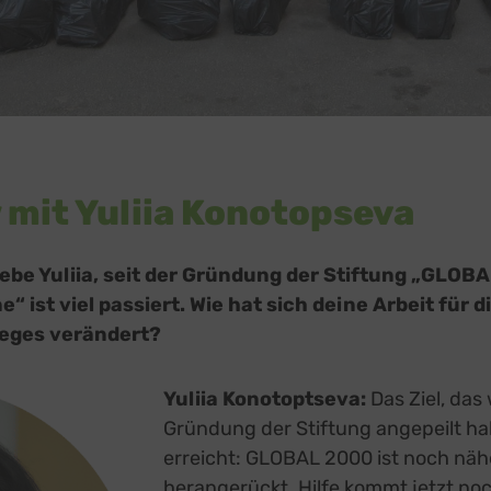
 mit Yuliia Konotopseva
be Yuliia, seit der Gründung der Stiftung „GLOBA
“ ist viel passiert. Wie hat sich deine Arbeit für d
ieges verändert?
Yuliia Konotoptseva:
Das Ziel, das 
Gründung der Stiftung angepeilt ha
erreicht: GLOBAL 2000 ist noch nähe
herangerückt. Hilfe kommt jetzt noc