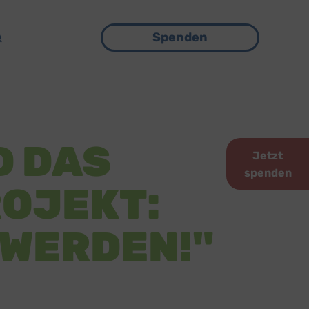
Menü
Spenden
D DAS
Jetzt
spenden
OJEKT:
 WERDEN!"