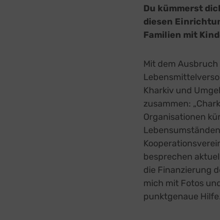
Sonsti
Du kümmerst dich
Einbindun
diesen Einricht
Buzzs
Familien mit Ki
Higher 
Faceb
Meta Pl
Mit dem Ausbruch 
Google
Lebensmittelverso
Google 
Kharkiv und Umgebu
Open 
OpenSt
zusammen: „Charkiw
Spott
Organisationen kü
Spotte
Lebensumständen. D
Typef
Kooperationsverei
TYPEFO
besprechen aktuelle
Vimeo
Vimeo 
die Finanzierung d
YouTu
mich mit Fotos un
Google 
punktgenaue Hilfe