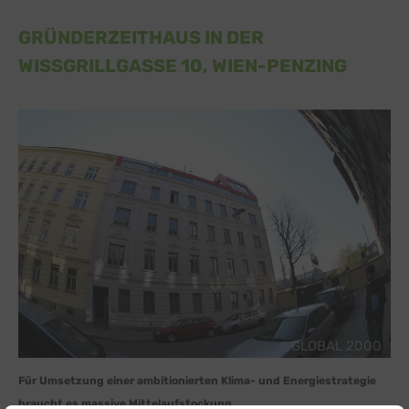
GRÜNDERZEITHAUS IN DER
WISSGRILLGASSE 10, WIEN-PENZING
GLOBAL 2000
Für Umsetzung einer ambitionierten Klima- und Energiestrategie
braucht es massive Mittelaufstockung