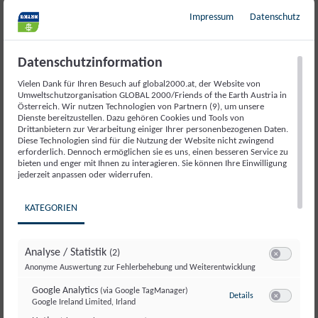
Impressum
Datenschutz
Es ist das von den ökologischen Standards her
wahrscheinlich bestsanierte Gründerzeithaus
Datenschutzinformation
überhaupt. Für die thermische Sanierung wurde
Vielen Dank für Ihren Besuch auf global2000.at, der Website von
die gesamte Fassade abgetragen und nach der
Umweltschutzorganisation GLOBAL 2000/Friends of the Earth Austria in
Österreich. Wir nutzen Technologien von Partnern (9), um unsere
Dämmung neu angelegt. Die alten Fenster
Dienste bereitzustellen. Dazu gehören Cookies und Tools von
Drittanbietern zur Verarbeitung einiger Ihrer personenbezogenen Daten.
wurden mit Passivstandard-Fenstern getauscht,
Diese Technologien sind für die Nutzung der Website nicht zwingend
in jedem Stock Lüftungsgeräte und am Dach
erforderlich. Dennoch ermöglichen sie es uns, einen besseren Service zu
bieten und enger mit Ihnen zu interagieren. Sie können Ihre Einwilligung
eine Photovoltaikanlage installiert. Das Kernstück
jederzeit anpassen oder widerrufen.
aber befindet sich im Keller: Eine zentrale
Heizanlage mit Pelletskessel, die die Wohnungen
KATEGORIEN
mit nachhaltiger Wärme versorgt. Vor der
Sanierung war für das Haus ein
Analyse / Statistik
(2)
Heizenergiebedarf von rund 186
Switch zum E
Anonyme Auswertung zur Fehlerbehebung und Weiterentwicklung
Kilowattstunden pro Quadratmeter und Jahr
Google Analytics
(via Google TagManager)
zu Google Analyti
Details
(kWh/m2a) notwendig, seither liegt er bei 23
Google Ireland Limited, Irland
Switch zum E