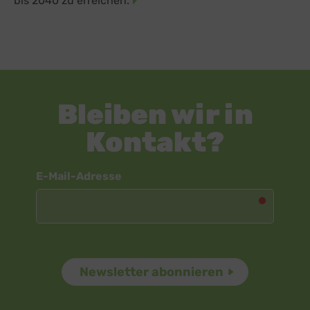
bis 2040 zu erreichen.
Bleiben wir in
Kontakt?
Newsletter
E-Mail-Adresse