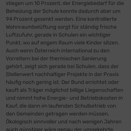
stiegen um 10 Prozent, der Energiebedarf für die
Google Forms (Free)
zu Google Forms (
Details
Google Ireland Limited, Irland
Beheizung der Schule konnte dadurch aber um
Switch zum E
Open Street Map
94 Prozent gesenkt werden. Eine kontrollierte
zu Open Street M
Details
OpenStreetMap Foundation
Switch zum 
Wohnraumbelüftung sorgt für ständig frische
Spotteron Maps
zu Spotteron Maps
Details
Luftzufuhr, gerade in Schulen ein wichtiger
Spotteron GmbH, Österreich
Switch zum 
Punkt, wo auf engem Raum viele Kinder sitzen.
Typeform
zu Typeform
Details
TYPEFORM S.L., Spanien
Switch zum 
Auch wenn Österreich international zu den
Vimeo
zu Vimeo
Details
Vorreitern bei der thermischen Sanierung
Vimeo Inc., USA
Switch zum 
gehört, zeigt sich gerade bei Schulen, dass der
YouTube
zu YouTube
Details
Google Ireland Limited, Irland
Stellenwert nachhaltiger Projekte in der Praxis
Switch zum 
häufig noch gering ist. Der Bund errichtet oder
kauft als Träger möglichst billige Liegenschaften
und nimmt hohe Energie- und Betriebskosten in
Kauf, die dann im laufenden Schulbetrieb von
den Gemeinden getragen werden müssen.
Ökologisch sinnvoller und nach wenigen Jahren
auch günstiger wäre genau der umgekehrte