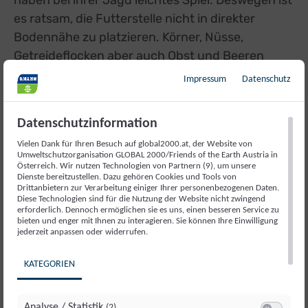
haben bei ihrer Jagd leichtes Spiel. Deswegen ist
es ratsam, die Futterstelle nicht in direkter
Bodennähe zu platzieren. Körner, Nüsse,
Getreideflocken aber auch Obst und Beeren
stehen am Speiseplan einer vielfältigen Vogel-
Impressum
Datenschutz
Ernährung. Sonnenblumenkerne werden von
fast allen Arten verschmaust und dienen als
Datenschutzinformation
gutes Basisfutter.
Vielen Dank für Ihren Besuch auf global2000.at, der Website von
Umweltschutzorganisation GLOBAL 2000/Friends of the Earth Austria in
Österreich. Wir nutzen Technologien von Partnern (9), um unsere
Dienste bereitzustellen. Dazu gehören Cookies und Tools von
Drittanbietern zur Verarbeitung einiger Ihrer personenbezogenen Daten.
Diese Technologien sind für die Nutzung der Website nicht zwingend
erforderlich. Dennoch ermöglichen sie es uns, einen besseren Service zu
bieten und enger mit Ihnen zu interagieren. Sie können Ihre Einwilligung
jederzeit anpassen oder widerrufen.
KATEGORIEN
Analyse / Statistik
(2)