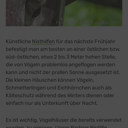
Public Domain von pixabay.com
Künstliche
Nisthilfen
für das nächste Frühjahr
befestigt man am besten an einer östlichen bzw.
süd-östlichen, etwa 2 bis 3 Meter hohen Stelle,
die von Vögeln problemlos angeflogen werden
kann und nicht der prallen Sonne ausgesetzt ist.
Die kleinen Häuschen können Vögeln,
Schmetterlingen und Eichhörnchen auch als
Kälteschutz während des Winters dienen oder
einfach nur als Unterkunft über Nacht.
Es ist wichtig, Vogelhäuser die bereits verwendet
wurden, zu reinigen. Unser Partner
Birdlife
external 