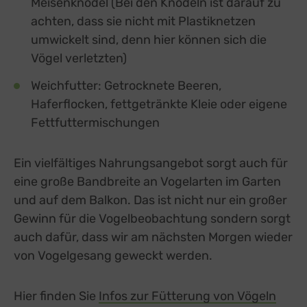
Meisenknödel (Bei den Knödeln ist darauf zu
Buzzsprout
zu Buzzsprout
achten, dass sie nicht mit Plastiknetzen
Details
Higher Pixels, USA
Switch zum 
umwickelt sind, denn hier können sich die
Facebook
zu Facebook
Details
Meta Platforms Ireland Ltd., Irland
Vögel verletzten)
Switch zum 
Google Forms (Free)
zu Google Forms (
Details
Weichfutter: Getrocknete Beeren,
Google Ireland Limited, Irland
Switch zum E
Open Street Map
Haferflocken, fettgetränkte Kleie oder eigene
zu Open Street M
Details
OpenStreetMap Foundation
Switch zum 
Fettfuttermischungen
Spotteron Maps
zu Spotteron Maps
Details
Spotteron GmbH, Österreich
Switch zum 
Typeform
Ein vielfältiges Nahrungsangebot sorgt auch für
zu Typeform
Details
TYPEFORM S.L., Spanien
Switch zum 
eine große Bandbreite an Vogelarten im Garten
Vimeo
zu Vimeo
Details
und auf dem Balkon. Das ist nicht nur ein großer
Vimeo Inc., USA
Switch zum 
Gewinn für die Vogelbeobachtung sondern sorgt
YouTube
zu YouTube
Details
Google Ireland Limited, Irland
auch dafür, dass wir am nächsten Morgen wieder
Switch zum 
von Vogelgesang geweckt werden.
Hier finden Sie
Infos zur Fütterung von Vögeln