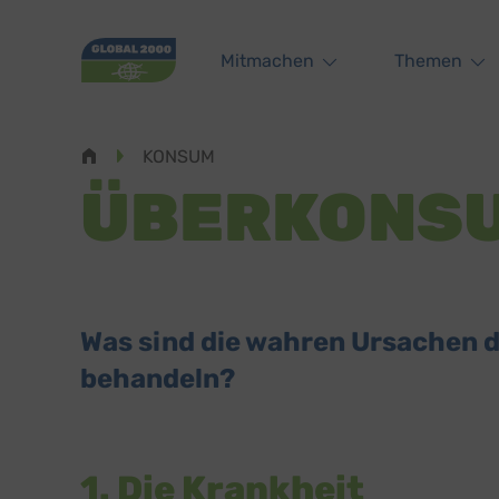
Main navigation
Mitmachen
Themen
Pfadnavigation
KONSUM
ÜBERKONS
Was sind die wahren Ursachen d
behandeln?
1. Die Krankheit