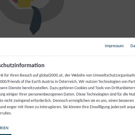
Impressum
Da
ment
chutzinformation
nk für Ihren Besuch auf global2000.at, der Website von Umweltschutzorganisati
räger:innen in Österreich und in der Europäischen Un
00/Friends of the Earth Austria in Österreich. Wir nutzen Technologien von Par
nsere Dienste bereitzustellen. Dazu gehören Cookies und Tools von Drittanbieter
nsum verursachten Probleme mit
noch mehr Materia
ung einiger Ihrer personenbezogenen Daten. Diese Technologien sind für die Nu
sen.
te nicht zwingend erforderlich. Dennoch ermöglichen sie es uns, einen besseren 
 und enger mit Ihnen zu interagieren. Sie können Ihre Einwilligung jederzeit anp
rrufen.
 Politik und Industrie über die "Ökologisierung der Wir
chaft" nimmt zu insbesondere im Rahmen des viel
RIEN
ropäischen Green Deal
. Doch der übermäßige Verbr