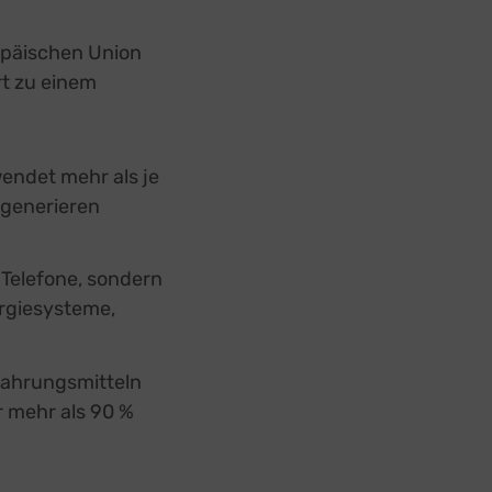
opäischen Union
rt zu einem
wendet mehr als je
egenerieren
Telefone, sondern
ergiesysteme,
Nahrungsmitteln
r mehr als 90 %