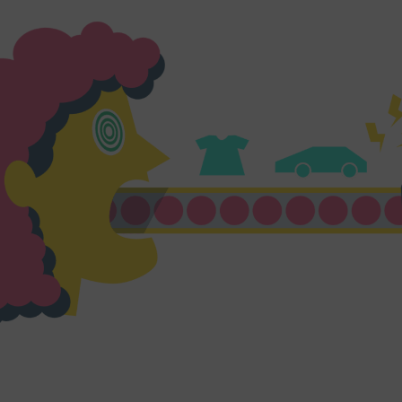
ge Inhalte
(8)
g zusätzlicher Informationen
prout
zu
Details
Pixels, USA
ook
zu
Details
atforms Ireland Ltd., Irland
 Forms (Free)
zu
Details
Ireland Limited, Irland
Street Map
zu
Details
reetMap Foundation
eron Maps
zu
Details
ron GmbH, Österreich
orm
zu
Details
RM S.L., Spanien
z
Details
Inc., USA
be
zu
Details
Ireland Limited, Irland