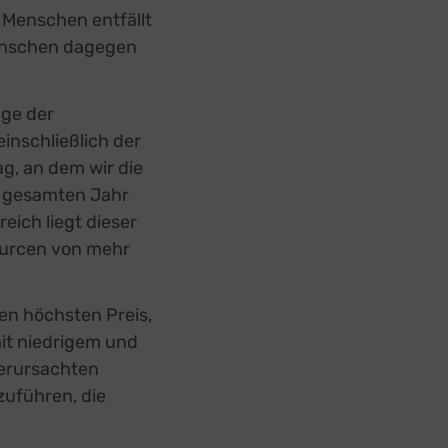
n Menschen entfällt
 Menschen dagegen
ge der
einschließlich der
ag, an dem wir die
m gesamten Jahr
eich liegt dieser
ourcen von mehr
en höchsten Preis,
it niedrigem und
erursachten
uführen, die