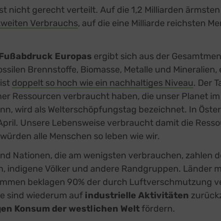
t nicht gerecht verteilt. Auf die 1,2 Milliarden ärmste
tweiten Verbrauchs
, auf die eine Milliarde reichsten
 Fußabdruck Europas
ergibt sich aus der Gesamtmen
ssilen Brennstoffe, Biomasse, Metalle und Mineralien, 
ist
doppelt so hoch wie ein nachhaltiges Niveau
. Der T
her Ressourcen verbraucht haben, die unser Planet i
nn, wird als Welterschöpfungstag bezeichnet. In Österr
pril. Unsere Lebensweise verbraucht damit die Ress
– würden alle Menschen so leben wie wir.
nd Nationen, die am wenigsten verbrauchen, zahlen d
n, indigene Völker und andere Randgruppen. Länder m
ommen beklagen 90% der durch Luftverschmutzung v
se sind wiederum auf
industrielle Aktivitäten
zurückz
en Konsum der westlichen Welt
fördern.