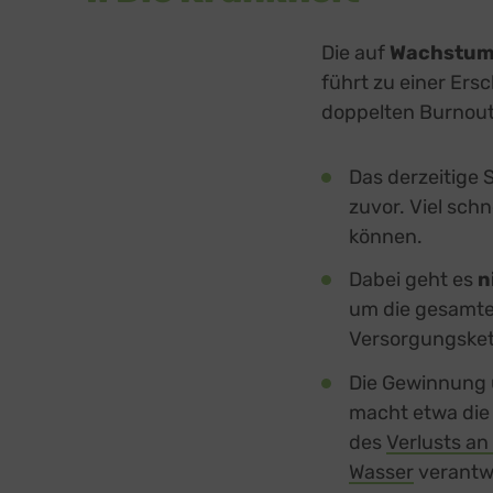
Die auf
Wachstum 
führt zu einer Ers
doppelten Burnout
Das derzeitige 
zuvor. Viel schne
können.
Dabei geht es
n
um die gesamte 
Versorgungskett
Die Gewinnung 
macht etwa die 
des
Verlusts an
Wasser
verantwo