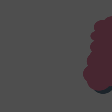
Sonsti
Einbindun
Buzzs
Higher 
Faceb
Meta Pl
Google
Google 
Open 
OpenSt
Spott
Spotte
Typef
TYPEFO
Vimeo
Vimeo 
YouTu
Google 