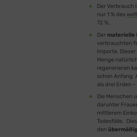
Der Verbrauch is
nur 1 % des
wel
72 %.
Der
materielle
verbrauchten fo
Importe. Dieser 
Menge natürlic
regenerieren ka
schon Anfang A
als drei Erden 
Die Menschen u
darunter Fraue
mittlerem Eink
Todesfälle. Die
den
übermäßig