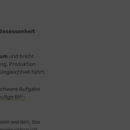
Besessenheit
tum
und bricht
ung, Produktion
ngleichheit führt.
e schwere Aufgabe
utige BIP-
 sein werden, das
urcenverbrauch