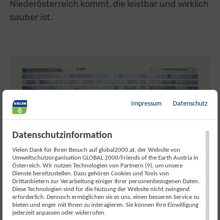
Niederösterreich kommt, die leistbar und wirklich
sauber ist.
Impressum
Datenschutz
Datenschutzinformation
Vielen Dank für Ihren Besuch auf global2000.at, der Website von
Umweltschutzorganisation GLOBAL 2000/Friends of the Earth Austria in
GLOBAL 2000 / Christopher Glanzl
Österreich. Wir nutzen Technologien von Partnern (9), um unsere
Dienste bereitzustellen. Dazu gehören Cookies und Tools von
Mit EVN-Aktien die Zukunft
Drittanbietern zur Verarbeitung einiger Ihrer personenbezogenen Daten.
Diese Technologien sind für die Nutzung der Website nicht zwingend
gestalten
erforderlich. Dennoch ermöglichen sie es uns, einen besseren Service zu
bieten und enger mit Ihnen zu interagieren. Sie können Ihre Einwilligung
Gemeinsam mit EVN-Aktionären möchten wir
jederzeit anpassen oder widerrufen.