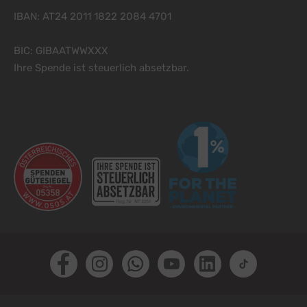
IBAN: AT24 2011 1822 2084 4701
BIC: GIBAATWWXXX
Ihre Spende ist steuerlich absetzbar.
Facebook
Instagram
Whatsapp
Youtube
LinkedIn
TikTok
Fußzeile