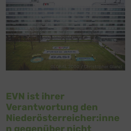
GLOBAL 2000 / Christopher Glanzl
EVN ist ihrer
Verantwortung den
Niederösterreicher:inne
n gegenüber nicht