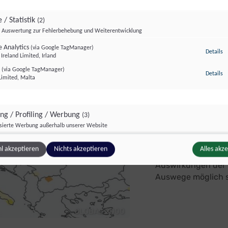
GLOBAL 2000/ Doris Rauh
 / Statistik
(2)
Auswertung zur Fehlerbehebung und Weiterentwicklung
 Analytics
(via Google TagManager)
zu
Details
Ireland Limited, Irland
r
(via Google TagManager)
zu
Details
Limited, Malta
Studie:
Kohleve
ing / Profiling / Werbung
(3)
Österre
isierte Werbung außerhalb unserer Website
Pixel
(via Google TagManager)
zu
Details
l akzeptieren
Nichts akzeptieren
Alles akz
atforms Ireland Ltd., Irland
Eine Studie über d
e GTag
Auswirkungen der 
(via Google TagManager)
z
Details
Ireland Limited, Irland
Auswege möglich 
unce
(via Google TagManager)
z
Details
ce, Kanada
GLOBAL 2000