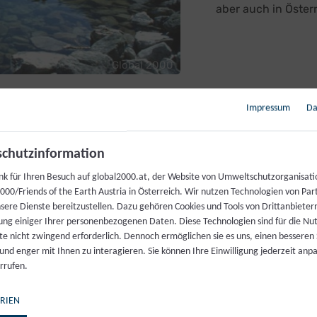
aber auch in Öster
Global 2000
Impressum
Da
chutzinformation
nk für Ihren Besuch auf global2000.at, der Website von Umweltschutzorganisati
Kosmet
00/Friends of the Earth Austria in Österreich. Wir nutzen Technologien von Par
nsere Dienste bereitzustellen. Dazu gehören Cookies und Tools von Drittanbieter
ung einiger Ihrer personenbezogenen Daten. Diese Technologien sind für die Nu
Im Zuge unseres K
te nicht zwingend erforderlich. Dennoch ermöglichen sie es uns, einen besseren 
einem Drittel der 
 und enger mit Ihnen zu interagieren. Sie können Ihre Einwilligung jederzeit anp
Chemikalien gefu
rrufen.
RIEN