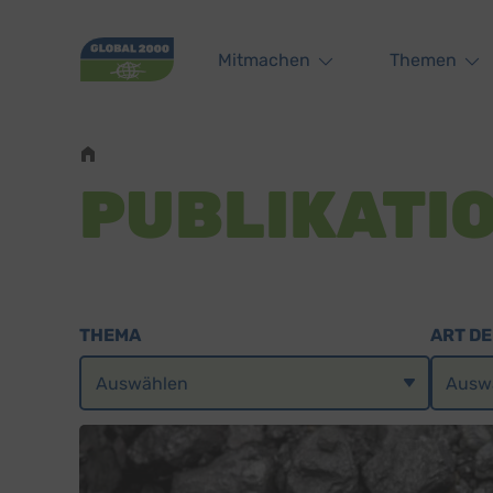
Main navigation
Mitmachen
Themen
Pfadnavigation
PUBLIKATI
THEMA
ART DE