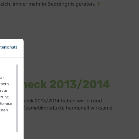
reich, immer mehr in Bedrängnis geraten.
tenschutz
←
Zurück zur Übersicht
on
ik-Check 2013/2014
tnern
n zur
tzung
osmetik-Check 2013/2014 haben wir in rund
Service
getesteten Kosmetikprodukte hormonell wirksame
assen
nden.