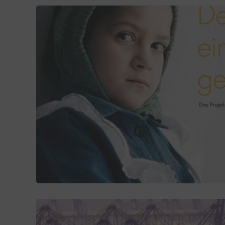
Sonsti
Einbindun
Buzzs
Higher 
Faceb
Meta Pl
Google
Google 
Open 
OpenSt
Spott
Spotte
Typef
TYPEFO
Vimeo
Vimeo 
YouTu
Google 