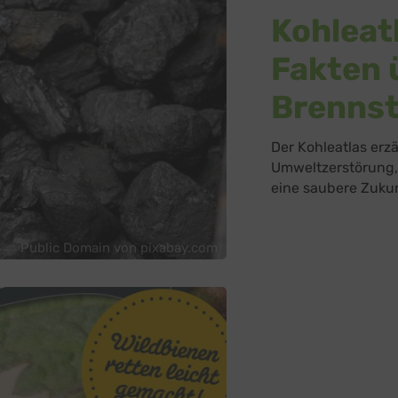
Kohleat
Fakten 
Brennst
Der Kohleatlas erz
Umweltzerstörung,
eine saubere Zuku
Public Domain von pixabay.com