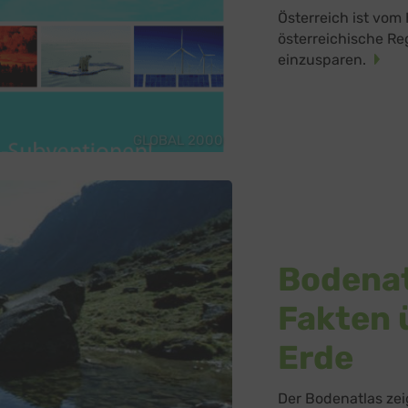
Österreich ist vom 
österreichische Re
einzusparen.
GLOBAL 2000
Bodenat
Fakten 
Erde
Der Bodenatlas zei