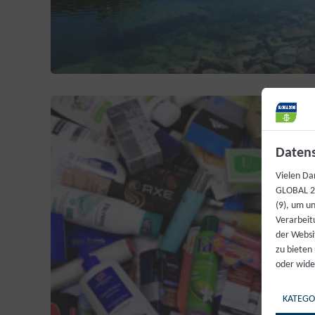
Datens
Vielen Da
GLOBAL 20
(9), um u
Verarbeit
der Websi
zu bieten
oder wide
KATEGO