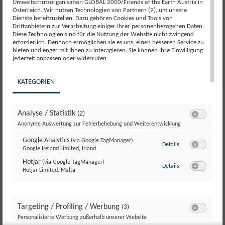
Umweltschutzorganisation GLOBAL 2000/Friends of the Earth Austria in
mehrerer Kabel in Transformator,
Österreich. Wir nutzen Technologien von Partnern (9), um unsere
Dienste bereitzustellen. Dazu gehören Cookies und Tools von
Notabschaltung
Drittanbietern zur Verarbeitung einiger Ihrer personenbezogenen Daten.
Diese Technologien sind für die Nutzung der Website nicht zwingend
erforderlich. Dennoch ermöglichen sie es uns, einen besseren Service zu
2015: Block 2: wie beim Reaktor Doel 3 stellt
bieten und enger mit Ihnen zu interagieren. Sie können Ihre Einwilligung
die Nuklearaufsicht FANC fest, dass die Risse
jederzeit anpassen oder widerrufen.
im Reaktordruckbehälter noch viel zahlreicher
KATEGORIEN
sind, als ursprünglich angenommen - 3149
Risse
Analyse / Statistik
(2)
2015: Block 1: Problem an Wasserpumpe,
Switch zum E
Anonyme Auswertung zur Fehlerbehebung und Weiterentwicklung
Schnellabschaltung
Google Analytics
(via Google TagManager)
zu Google Analyti
Details
Google Ireland Limited, Irland
2016: Block 1: Problem an Wasserpumpe,
Switch zum E
Hotjar
(via Google TagManager)
Abschaltung
zu Hotjar
(via Googl
Details
Hotjar Limited, Malta
Switch zum 
2017: Block 1: Defekt an Wasserpumpe,
Abschaltung
Targeting / Profiling / Werbung
(3)
Switch zum E
2018: Block1: Es wird bekannt, dass zwischen
Personalisierte Werbung außerhalb unserer Website