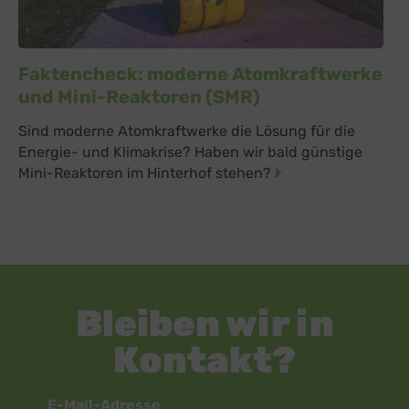
Faktencheck: moderne Atomkraftwerke
und Mini-Reaktoren (SMR)
Sind moderne Atomkraftwerke die Lösung für die
Energie- und Klimakrise? Haben wir bald günstige
Mini-Reaktoren im Hinterhof stehen?
Bleiben wir in
Kontakt?
Newsletter
E-Mail-Adresse