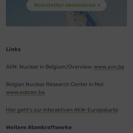
Typeform
zu Typeform
Details
TYPEFORM S.L., Spanien
Switch zum 
Vimeo
zu Vimeo
Details
Vimeo Inc., USA
Switch zum 
YouTube
zu YouTube
Details
Google Ireland Limited, Irland
Switch zum 
Links
AVN: Nuclear in Belgium/Overview:
www.avn.be
ext
Belgian Nuclear Research Center in Mol:
www.sckcen.be
external link, opens in a new tab
Hier geht's zur interaktiven AKW-Europakarte
extern
Weitere Atomkraftwerke